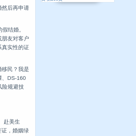
婚然后再申请
的假结婚。
或朋友对客户
系真实性的证
婚移民？我是
S-160
风险规避技
学、赴美生
签证，婚姻绿