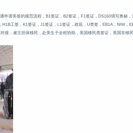
通申请美签的规范流程，B1签证，B2签证，F1签证，DS160填写奥秘，润
工签，K1签证，J1签证，L1签证，政庇，U类签，EB1A，NIW，EB1
源对接，雇主担保移民，赴美生子全程协助，美国移民类签证，美国非移