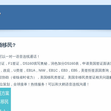
?
婚移民?
，可以一对一语音连线通话！
签证，F1签证，DS160填写奥秘，润色加分DS160表，申请美国签证面
，政庇，U类签，EB1A，NIW，EB1C，EB3，EB5，美签拒签原因查
程协助（省钱省时省力），美国移民类签证、美国非移民类签证相关问题
方位策划，全球接单！热情服务！可以和大鹤语音连线沟通！