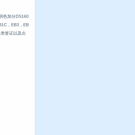
色加分DS160
C，EB3，EB
民类签证以及出