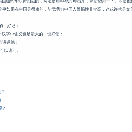
当时在美国纽约华尔街拍摄的，网址是用A4纸打印出来，然后塑封一下。即使
个事如果在中国是很难的，毕竟我们中国人警惕性非常高，这或许就是文
的，好记；
个汉字中含义也是最大的，也好记；
信讲道德；
都可以访问。
?
询
谱?