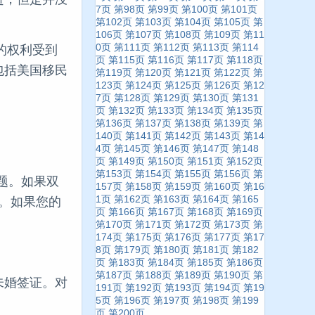
7页
第98页
第99页
第100页
第101页
第102页
第103页
第104页
第105页
第
106页
第107页
第108页
第109页
第11
0页
第111页
第112页
第113页
第114
姻的权利受到
页
第115页
第116页
第117页
第118页
包括美国移民
第119页
第120页
第121页
第122页
第
123页
第124页
第125页
第126页
第12
7页
第128页
第129页
第130页
第131
页
第132页
第133页
第134页
第135页
第136页
第137页
第138页
第139页
第
140页
第141页
第142页
第143页
第14
4页
第145页
第146页
第147页
第148
页
第149页
第150页
第151页
第152页
第153页
第154页
第155页
第156页
第
问题。如果双
157页
第158页
第159页
第160页
第16
1页
第162页
第163页
第164页
第165
姻。如果您的
页
第166页
第167页
第168页
第169页
第170页
第171页
第172页
第173页
第
174页
第175页
第176页
第177页
第17
8页
第179页
第180页
第181页
第182
页
第183页
第184页
第185页
第186页
第187页
第188页
第189页
第190页
第
未婚签证。对
191页
第192页
第193页
第194页
第19
5页
第196页
第197页
第198页
第199
页
第200页