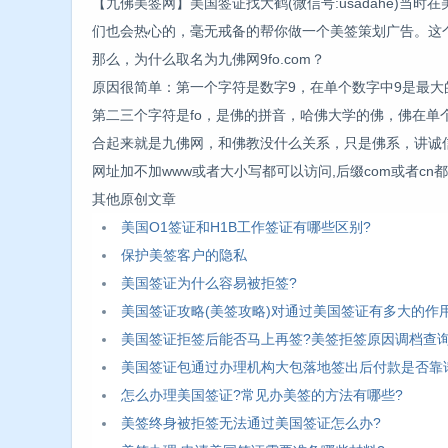
【九佛美签网】美国签证找大鹤(微信号:usadahe)
们也会热心的，毫无戒备的帮你做一个美签策划广告。这
那么，为什么取名为九佛网9fo.com？
原因很简单：第一个字符是数字9，在单个数字中9是最大
第二三个字符是fo，是佛的拼音，哈佛大学的佛，佛在单
合起来就是九佛网，和佛教没什么关系，只是佛系，讲诚
网址加不加www或者大小写都可以访问,后缀com或者cn
其他原创文章
美国O1签证和H1B工作签证有哪些区别?
保护美签客户的隐私
美国签证为什么容易被拒签?
美国签证攻略(美签攻略)对通过美国签证有多大的作用
美国签证拒签后能否马上再签?美签拒签原因调档查
美国签证包通过办理机构大包落地签出后付款是否靠
怎么办理美国签证?常见办美签的方法有哪些?
美签终身被拒签无法通过美国签证怎么办?