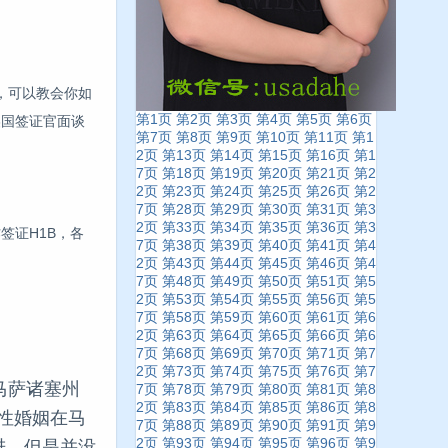
，可以教会你如
第1页
第2页
第3页
第4页
第5页
第6页
美国签证官面谈
第7页
第8页
第9页
第10页
第11页
第1
2页
第13页
第14页
第15页
第16页
第1
7页
第18页
第19页
第20页
第21页
第2
2页
第23页
第24页
第25页
第26页
第2
7页
第28页
第29页
第30页
第31页
第3
2页
第33页
第34页
第35页
第36页
第3
签证H1B，各
7页
第38页
第39页
第40页
第41页
第4
2页
第43页
第44页
第45页
第46页
第4
7页
第48页
第49页
第50页
第51页
第5
2页
第53页
第54页
第55页
第56页
第5
7页
第58页
第59页
第60页
第61页
第6
2页
第63页
第64页
第65页
第66页
第6
7页
第68页
第69页
第70页
第71页
第7
2页
第73页
第74页
第75页
第76页
第7
马萨诸塞州
7页
第78页
第79页
第80页
第81页
第8
2页
第83页
第84页
第85页
第86页
第8
了同性婚姻在马
7页
第88页
第89页
第90页
第91页
第9
2页
第93页
第94页
第95页
第96页
第9
进，但是并没