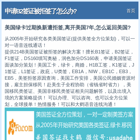
申请B2签证被拒签了怎么办?
首页
美国绿卡过期换新遭拒签,离开美国7年,怎么返回美国?
从2005年开始研究各类美国签证(提供美签全方位策划)，可以一
对一语音连线通话！
提供214B美国签证被拒签的解决方案！擅长B1签证，B2签证，
F1签证，DS160填写奥秘，润色加分DS160表，申请美国签证
面谈加分策划！美国工卡，绿卡，商婚，H1B工签，K1签证，J
1签证，L1签证，政庇，U类签，EB1A，NIW，EB1C，EB3，
EB5，美签拒签原因查询，美国工作安排，美国公民婚姻资源对
接，雇主担保移民！赴美生子全程协助（省钱省时省力），美
国移民类签证、美国非移民类签证相关问题解答，以及出境入
境的方案策略提供！ 可以办理、可以咨询、也可以全方位策
划，全球接单！热情服务！可以和大鹤语音连线沟通！