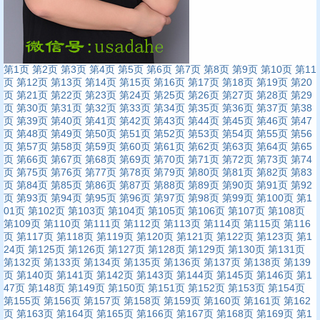
第1页
第2页
第3页
第4页
第5页
第6页
第7页
第8页
第9页
第10页
第11
页
第12页
第13页
第14页
第15页
第16页
第17页
第18页
第19页
第20
页
第21页
第22页
第23页
第24页
第25页
第26页
第27页
第28页
第29
页
第30页
第31页
第32页
第33页
第34页
第35页
第36页
第37页
第38
页
第39页
第40页
第41页
第42页
第43页
第44页
第45页
第46页
第47
页
第48页
第49页
第50页
第51页
第52页
第53页
第54页
第55页
第56
页
第57页
第58页
第59页
第60页
第61页
第62页
第63页
第64页
第65
页
第66页
第67页
第68页
第69页
第70页
第71页
第72页
第73页
第74
页
第75页
第76页
第77页
第78页
第79页
第80页
第81页
第82页
第83
页
第84页
第85页
第86页
第87页
第88页
第89页
第90页
第91页
第92
页
第93页
第94页
第95页
第96页
第97页
第98页
第99页
第100页
第1
01页
第102页
第103页
第104页
第105页
第106页
第107页
第108页
第109页
第110页
第111页
第112页
第113页
第114页
第115页
第116
页
第117页
第118页
第119页
第120页
第121页
第122页
第123页
第1
24页
第125页
第126页
第127页
第128页
第129页
第130页
第131页
第132页
第133页
第134页
第135页
第136页
第137页
第138页
第139
页
第140页
第141页
第142页
第143页
第144页
第145页
第146页
第1
47页
第148页
第149页
第150页
第151页
第152页
第153页
第154页
第155页
第156页
第157页
第158页
第159页
第160页
第161页
第162
页
第163页
第164页
第165页
第166页
第167页
第168页
第169页
第1