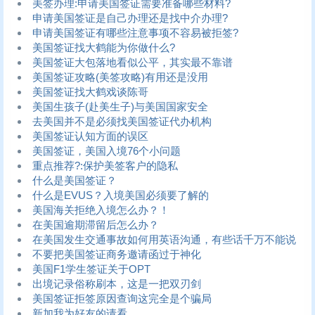
美签办理:申请美国签证需要准备哪些材料?
申请美国签证是自己办理还是找中介办理?
申请美国签证有哪些注意事项不容易被拒签?
美国签证找大鹤能为你做什么?
美国签证大包落地看似公平，其实最不靠谱
美国签证攻略(美签攻略)有用还是没用
美国签证找大鹤戏谈陈哥
美国生孩子(赴美生子)与美国国家安全
去美国并不是必须找美国签证代办机构
美国签证认知方面的误区
美国签证，美国入境76个小问题
重点推荐?:保护美签客户的隐私
什么是美国签证？
什么是EVUS？入境美国必须要了解的
美国海关拒绝入境怎么办？！
在美国逾期滞留后怎么办？
在美国发生交通事故如何用英语沟通，有些话千万不能说
不要把美国签证商务邀请函过于神化
美国F1学生签证关于OPT
出境记录俗称刷本，这是一把双刃剑
美国签证拒签原因查询这完全是个骗局
新加我为好友的请看