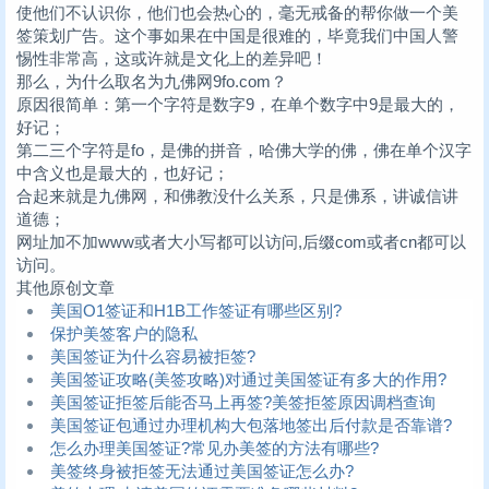
使他们不认识你，他们也会热心的，毫无戒备的帮你做一个美
签策划广告。这个事如果在中国是很难的，毕竟我们中国人警
惕性非常高，这或许就是文化上的差异吧！
那么，为什么取名为九佛网9fo.com？
原因很简单：第一个字符是数字9，在单个数字中9是最大的，
好记；
第二三个字符是fo，是佛的拼音，哈佛大学的佛，佛在单个汉字
中含义也是最大的，也好记；
合起来就是九佛网，和佛教没什么关系，只是佛系，讲诚信讲
道德；
网址加不加www或者大小写都可以访问,后缀com或者cn都可以
访问。
其他原创文章
美国O1签证和H1B工作签证有哪些区别?
保护美签客户的隐私
美国签证为什么容易被拒签?
美国签证攻略(美签攻略)对通过美国签证有多大的作用?
美国签证拒签后能否马上再签?美签拒签原因调档查询
美国签证包通过办理机构大包落地签出后付款是否靠谱?
怎么办理美国签证?常见办美签的方法有哪些?
美签终身被拒签无法通过美国签证怎么办?