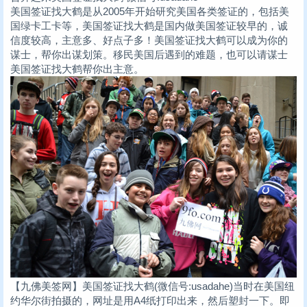
美国签证找大鹤是从2005年开始研究美国各类签证的，包括美
国绿卡工卡等，美国签证找大鹤是国内做美国签证较早的，诚
信度较高，主意多、好点子多！美国签证找大鹤可以成为你的
谋士，帮你出谋划策。移民美国后遇到的难题，也可以请谋士
美国签证找大鹤帮你出主意。
【九佛美签网】美国签证找大鹤(微信号:usadahe)当时在美国纽
约华尔街拍摄的，网址是用A4纸打印出来，然后塑封一下。即