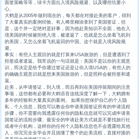
面签策略等等，绿卡方面出入境风险规避、以及哪些坑要小
心。
大鹤是从2005年做到现在的，每天都在对接赴美的客户，得到
了大量真实的案例经验。有人稀里糊涂拿到了美国签证，但
是，这个并一定绝对是好事，因为他赴美知识不全面，他在入
境美国的时候被拒绝入境，被遣返了，也就是怎么坐着飞机到
的美国，又怎么坐着飞机返回的中国。这个就是入境风险规
避。
事实：有些人主观目的就是打算来USA旅游的，但是遭遇到了
拒签或者遣返。我常说的一句话就是：美国不是以你的主观意
识，而决定是给予你通过签证还是让你入境USA的，有些人的
的确确主观意识就是想来美国旅游的，但是照样会被拒签和遣
返。
赴美，从申请签证，到入境，而后再到在美国停留期间的注意
事项，这些都有必要和大鹤语音连线深度了解一下，大鹤拥有
多年的经验和大量真实的案例。 如果你想保护自己的个人隐
私，个人信息，我也可以教会你申请美国签证所有的申请流程
步骤，你不需要向我透露任何你的隐私信息就可以完成申请美
国签证的流程步骤。最安全的申请赴美方式就是不要找旅行社
或者中介机构，这样你的任何个人隐私信息也不会透露给其他
人，你完完全全学会并且搞懂了整个的赴美流程，直接对接的