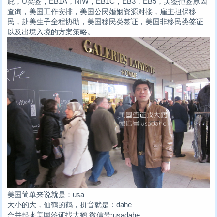
庇，U类签，EB1A，NIW，EB1C，EB3，EB5，美签拒签原因
查询，美国工作安排，美国公民婚姻资源对接，雇主担保移
民，赴美生子全程协助，美国移民类签证，美国非移民类签证
以及出境入境的方案策略。
美国简单来说就是：usa
大小的大，仙鹤的鹤，拼音就是：dahe
合并起来美国签证找大鹤 微信号:usadahe