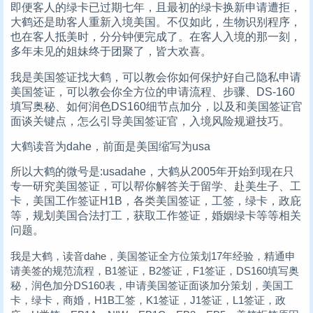
即便客人的绿卡已过期七年，且最初的绿卡换新申请遭拒，
大鹤还是助客人重新入境美国。不仅如此，生物识别程序，
也在客人抵美时，分分钟便完成了。在客人入境的那一刻，
多年未见的姐妹终于团聚了，皆大欢喜。
我是美国签证找大鹤，可以教会你如何保护好自己隐私申请
美国签证，可以教会你全方位的申请流程、步骤、DS-160
填写奥秘、如何润色DS160细节点加分，以及和美国签证官
面谈关键点，怎么引导美国签证官，入境风险规避技巧。
大鹤读音为dahe，前面是美国缩写为usa
所以大鹤的微号是:usadahe，大鹤从2005年开始到现在只
专一研究美国签证，可以帮你解答关于留学、赴美生子、工
卡，美国工作签证H1B，各类美国签证，工签，绿卡，政庇
等，规划美国合法打工，获取工作签证，婚姻绿卡等等相关
问题。
我是大鹤，读音dahe，美国签证全方位策划17年经验，精通申
请美签的规范流程，B1签证，B2签证，F1签证，DS160填写奥
秘，润色加分DS160表，申请美国签证面谈加分策划，美国工
卡，绿卡，商婚，H1B工签，K1签证，J1签证，L1签证，政