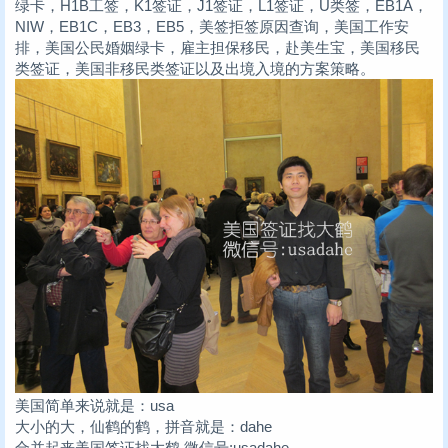
绿卡，H1B工签，K1签证，J1签证，L1签证，U类签，EB1A，
NIW，EB1C，EB3，EB5，美签拒签原因查询，美国工作安
排，美国公民婚姻绿卡，雇主担保移民，赴美生宝，美国移民
类签证，美国非移民类签证以及出境入境的方案策略。
美国简单来说就是：usa
大小的大，仙鹤的鹤，拼音就是：dahe
合并起来美国签证找大鹤 微信号:usadahe