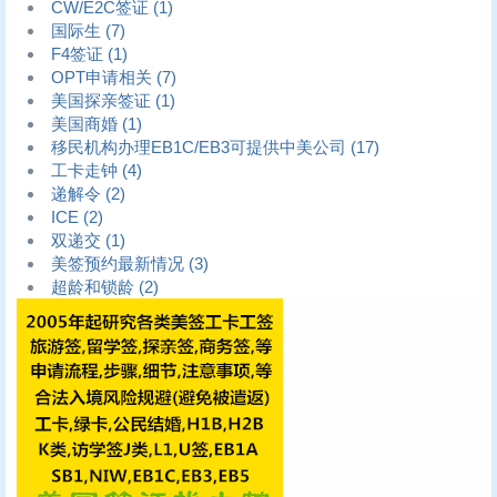
CW/E2C签证
(1)
国际生
(7)
F4签证
(1)
OPT申请相关
(7)
美国探亲签证
(1)
美国商婚
(1)
移民机构办理EB1C/EB3可提供中美公司
(17)
工卡走钟
(4)
递解令
(2)
ICE
(2)
双递交
(1)
美签预约最新情况
(3)
超龄和锁龄
(2)