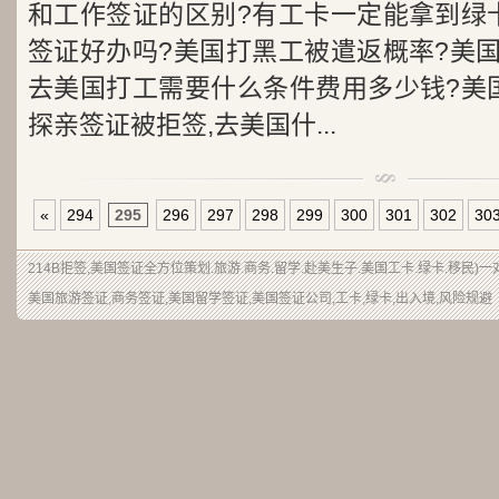
和工作签证的区别?有工卡一定能拿到绿
签证好办吗?美国打黑工被遣返概率?美
去美国打工需要什么条件费用多少钱?美
探亲签证被拒签,去美国什...
«
294
295
296
297
298
299
300
301
302
30
214B拒签
,美国签证全方位策划.旅游.商务.留学.赴美生子.
美国工卡
.绿卡.移民)
美国旅游签证
,商务签证,美国留学签证,
美国签证公司
,工卡,绿卡,出入境,风险规避