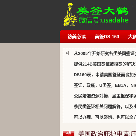
访美必读
美签DS-160
大
从2005年开始研究各类美国签
提供214B美国签证被拒签的解决
DS160表，申请美国签证面谈加
签证，政庇，U类签，EB1A，N
公民婚姻资源对接，雇主担保移
移民类签证相关问题解答，以及
可以办理、可以咨询、也可以全
美国政治庇护申请:
4月