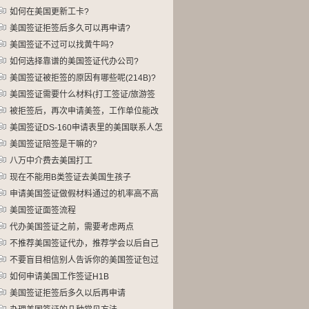
如何在美国更新工卡?
美国签证拒签后多久可以再申请?
美国签证不过可以找黄牛吗?
如何选择靠谱的美国签证代办公司?
美国签证被拒签的原因有哪些呢(214B)?
美国签证需要什么材料(打工签证/旅游签
证)
被拒签后，再次申请美签，工作单位能改
吗?
美国签证DS-160申请表里的美国联系人怎
么填?
美国签证陪签是干嘛的?
八万中介费去美国打工
现在不能用B类签证去美国生孩子
申请美国签证做假材料通过的机率高不高
美国签证面签流程
代办美国签证之前，需要考虑两点
不推荐美国签证代办，推荐学会以后自己
办
不要盲目相信别人告诉你的美国签证包过
如何申请美国工作签证H1B
美国签证拒签后多久以后再申请