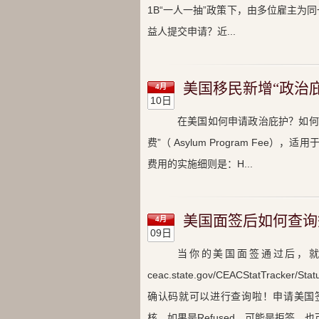
1B“一人一抽”政策下，由多位雇主
益人提交申请？近...
美国移民新增“政治
4月
10日
在美国如何申请政治庇护？如何
费”（ Asylum Program Fe
费用的实施细则是：H...
美国面签后如何查询
4月
09日
当你的美国面签通过后，就可以查
ceac.state.gov/CEACStatTr
确认码就可以进行查询啦！申请美国签证状
核。如果是Refused，可能是拒签，