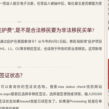
为同一受益人提交电子注册，在受益人被抽中后，每位雇主是否都能为受
庇护费”,是不是合法移民要为非法移民买单?
通过庇护在美国拿绿卡？从今年的4月1日起，移民局新增“庇护项目
e），适用于H1、L1、O1等非移民签证，也适用于所有的职业类移民。这项新增
签证状态？
询你的签证状态啦。搜索visa status check找到网站
acker/Status.aspx搜索后选择非移民签证，选择面签使馆或领馆，输入DS160
态如果Issued就是已经签发了。如果是Processing 就是在审
也可能是在审核。