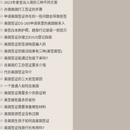
2023年美宝出入境的三种不同方案
办理美国打工签证的步骤
申请美国签证存在的一些问题会导致拒签
美国签证DS-160申请表里的美国联系人
美签白本刷护照，趟旅行记录是一把双刃
剑
美国签证办理之EVUS登记指南
美国签证拒签调档是骗人的
美国签证的面试结果有三种(美签面签)
美国签证能通过包装下来吗?
去美国打工办签证要多少钱
代办美国签证中介
美国签证的三大拒签原因
一个普通人如何去美国
美国签证需要多少存款证明
美签被拒最多的省份
美国签证需要准备哪些材料
美国旅游签证没有过期
去美国生孩子如何选美国签证
美国签证找旅行社有用吗?