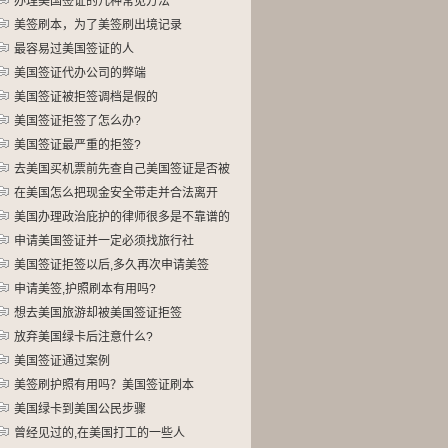
办理美国签证的几种常见方法
美签刷本，为了美签刷出境记录
最容易过美国签证的人
美国签证代办公司的弊端
美国签证被拒签调档是假的
美国签证拒签了怎么办?
美国签证最严重的拒签?
去美国买机票前先查自己美国签证是否被
取消
在美国怎么把现金安全带走并合法离开
美国办理政治庇护的律师很多是不靠谱的
申请美国签证并一定必须找旅行社
美国签证拒签以后,多久再次申请美签
申请美签,护照刷本有用吗?
想去美国旅游却被美国签证拒签
放弃美国绿卡后注意什么?
美国签证通过案例
美签刷护照有用吗？美国签证刷本
美国绿卡到美国公民步骤
曾经见过的,在美国打工的一些人