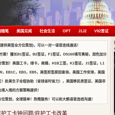
鹤随笔
美国见闻
社会生活
OPT
J1J2
V92签证
证(提供美签全方位策划)，可以一对一语音连线通话！
方案！擅长B1签证，B2签证，F1签证，DS160填写奥秘，润色加分
分策划！美国工卡，绿卡，商婚，H1B工签，K1签证，J1签证，L1
IW，EB1C，EB3，EB5，美签拒签原因查询，美国工作安排，美国
民！赴美生子全程协助（省钱省时省力），美国移民类签证、美国非
出境入境的方案策略提供！
方位策划，全球接单！热情服务！可以和大鹤语音连线沟通！
庇护工卡钟问题/庇护工卡改革