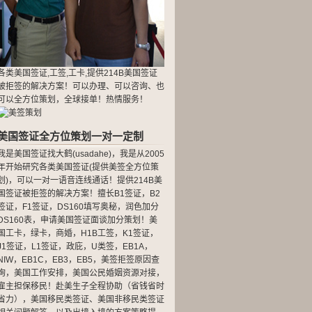
各类美国签证,工签,工卡,提供214B美国签证
被拒签的解决方案！可以办理、可以咨询、也
可以全方位策划，全球接单！热情服务！
美国签证全方位策划一对一定制
我是美国签证找大鹤(usadahe)，我是从2005
年开始研究各类美国签证(提供美签全方位策
划)，可以一对一语音连线通话！提供214B美
国签证被拒签的解决方案！擅长B1签证，B2
签证，F1签证，DS160填写奥秘，润色加分
DS160表，申请美国签证面谈加分策划！美
国工卡，绿卡，商婚，H1B工签，K1签证，
J1签证，L1签证，政庇，U类签，EB1A，
NIW，EB1C，EB3，EB5，美签拒签原因查
询，美国工作安排，美国公民婚姻资源对接，
雇主担保移民！赴美生子全程协助（省钱省时
省力），美国移民类签证、美国非移民类签证