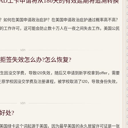
EAD工卡申请将从180天的有效延期将追溯转换
？如何在美国申请政治庇护？在美国申请政治庇护通过概率高不高？
民的工作许可，这可能会防止数十万人在一夜之间失去工作。美国公民
份拒签失效怎么办?怎么恢复?
因没交学费，导致I20失效，随后又申请到新学校拿到offer，需要
在原学校因没交学费及注册课程，被学校取消了I20，导致身份失效，
好处?
美国绿卡这个词起源于美国，因为最早美国的永久居留许可证是一张