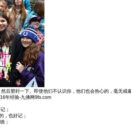
，然后塑封一下。即使他们不认识你，他们也会热心的，毫无戒
经验-九佛网9fo.com
好记；
大的，也好记；
德；