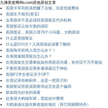
九佛美签网9fo.com其他原创文章
美国卡车司机虽然赚了点钱，但是也很费命
美国生子相关(美宝)
去美国并不是必须找美国签证代办机构
美国签证认知方面的误区
美国签证，美国入境76个小问题，大鹤原创
什么是美国签证
什么是EVUS？入境美国必须要了解的
美国海关拒绝入境怎么办？！
在美国逾期滞留后怎么办？
在美国发生交通事故如何用英语沟通，有些话千万不能说
不要把美国签证商务邀请函过于神化
美国F1学生签证关于OPT
出境记录俗称刷本，这是一把双刃剑
美国签证拒签原因查询这完全是个骗局
新加我为好友的请看
赴美请大鹤做军师，需提前付费用
大鹤谈谈比脱衣舞更猛的项目（荷兰阿姆斯特丹）