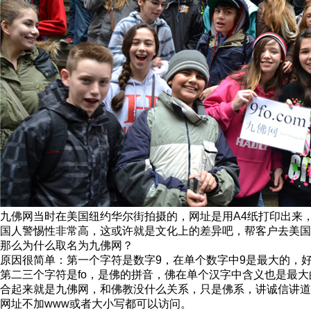
九佛网当时在美国纽约华尔街拍摄的，网址是用A4纸打印出来
国人警惕性非常高，这或许就是文化上的差异吧，帮客户去美国16年
那么为什么取名为九佛网？
原因很简单：第一个字符是数字9，在单个数字中9是最大的，
第二三个字符是fo，是佛的拼音，佛在单个汉字中含义也是最
合起来就是九佛网，和佛教没什么关系，只是佛系，讲诚信讲道
网址不加www或者大小写都可以访问。