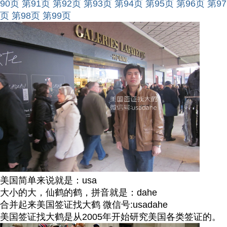
90页
第91页
第92页
第93页
第94页
第95页
第96页
第97
页
第98页
第99页
美国简单来说就是：usa
大小的大，仙鹤的鹤，拼音就是：dahe
合并起来美国签证找大鹤 微信号:usadahe
美国签证找大鹤是从2005年开始研究美国各类签证的。