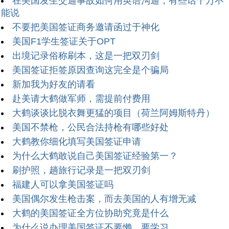
在美国发生交通事故如何用英语沟通，有些话千万不
能说
不要把美国签证商务邀请函过于神化
美国F1学生签证关于OPT
出境记录俗称刷本，这是一把双刃剑
美国签证拒签原因查询这完全是个骗局
新加我为好友的请看
赴美请大鹤做军师，需提前付费用
大鹤谈谈比脱衣舞更猛的项目（荷兰阿姆斯特丹）
美国不禁枪，公民合法持枪有哪些好处
大鹤教你细化填写美国签证申请
为什么大鹤敢说自己美国签证经验第一？
刷护照，趟旅行记录是一把双刃剑
福建人可以拿美国签证吗
美国偶尔发生枪击案，而去美国的人有增无减
大鹤的美国签证全方位协助究竟是什么
为什么说办理美国签证不要懒，要学习