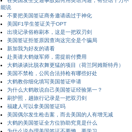
在美国发生交通事故如何用英语沟通，有些话千万不
能说
不要把美国签证商务邀请函过于神化
美国F1学生签证关于OPT
出境记录俗称刷本，这是一把双刃剑
美国签证拒签原因查询这完全是个骗局
新加我为好友的请看
赴美请大鹤做军师，需提前付费用
大鹤谈谈比脱衣舞更猛的项目（荷兰阿姆斯特丹）
美国不禁枪，公民合法持枪有哪些好处
大鹤教你细化填写美国签证申请
为什么大鹤敢说自己美国签证经验第一？
刷护照，趟旅行记录是一把双刃剑
福建人可以拿美国签证吗
美国偶尔发生枪击案，而去美国的人有增无减
大鹤的美国签证全方位协助究竟是什么
为什么说办理美国签证不要懒，要学习