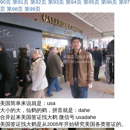
90页
第91页
第92页
第93页
第94页
第95页
第96页
第97
页
第98页
第99页
美国简单来说就是：usa
大小的大，仙鹤的鹤，拼音就是：dahe
合并起来美国签证找大鹤 微信号:usadahe
美国签证找大鹤是从2005年开始研究美国各类签证的。