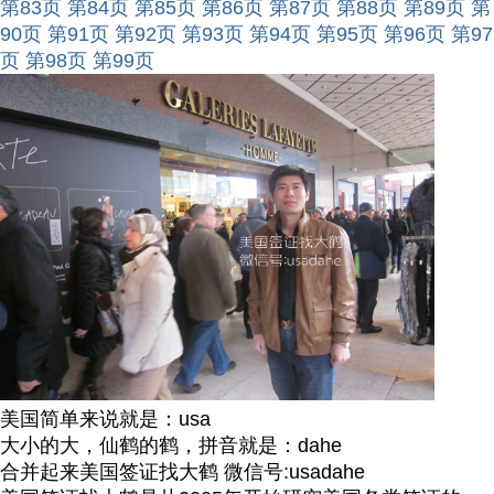
第83页
第84页
第85页
第86页
第87页
第88页
第89页
第
90页
第91页
第92页
第93页
第94页
第95页
第96页
第97
页
第98页
第99页
美国简单来说就是：usa
大小的大，仙鹤的鹤，拼音就是：dahe
合并起来美国签证找大鹤 微信号:usadahe