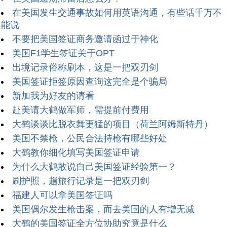
在美国发生交通事故如何用英语沟通，有些话千万不
能说
不要把美国签证商务邀请函过于神化
美国F1学生签证关于OPT
出境记录俗称刷本，这是一把双刃剑
美国签证拒签原因查询这完全是个骗局
新加我为好友的请看
赴美请大鹤做军师，需提前付费用
大鹤谈谈比脱衣舞更猛的项目（荷兰阿姆斯特丹）
美国不禁枪，公民合法持枪有哪些好处
大鹤教你细化填写美国签证申请
为什么大鹤敢说自己美国签证经验第一？
刷护照，趟旅行记录是一把双刃剑
福建人可以拿美国签证吗
美国偶尔发生枪击案，而去美国的人有增无减
大鹤的美国签证全方位协助究竟是什么