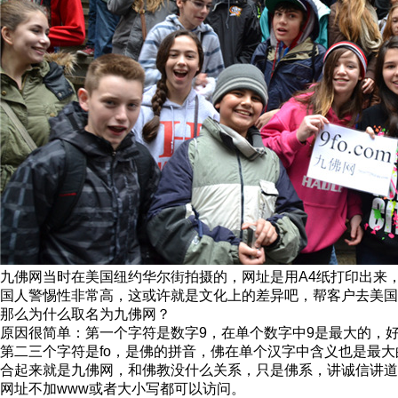
九佛网当时在美国纽约华尔街拍摄的，网址是用A4纸打印出来
国人警惕性非常高，这或许就是文化上的差异吧，帮客户去美国16年
那么为什么取名为九佛网？
原因很简单：第一个字符是数字9，在单个数字中9是最大的，
第二三个字符是fo，是佛的拼音，佛在单个汉字中含义也是最
合起来就是九佛网，和佛教没什么关系，只是佛系，讲诚信讲道
网址不加www或者大小写都可以访问。