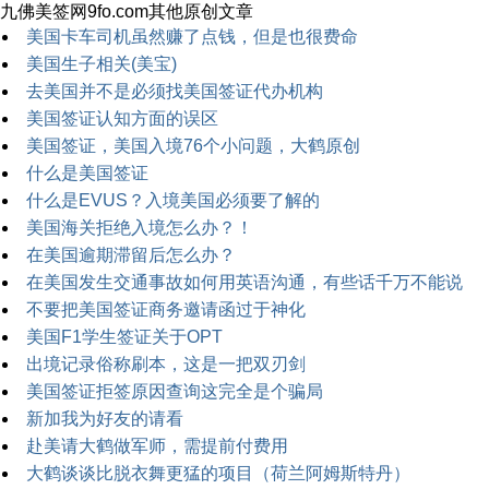
九佛美签网9fo.com其他原创文章
美国卡车司机虽然赚了点钱，但是也很费命
美国生子相关(美宝)
去美国并不是必须找美国签证代办机构
美国签证认知方面的误区
美国签证，美国入境76个小问题，大鹤原创
什么是美国签证
什么是EVUS？入境美国必须要了解的
美国海关拒绝入境怎么办？！
在美国逾期滞留后怎么办？
在美国发生交通事故如何用英语沟通，有些话千万不能说
不要把美国签证商务邀请函过于神化
美国F1学生签证关于OPT
出境记录俗称刷本，这是一把双刃剑
美国签证拒签原因查询这完全是个骗局
新加我为好友的请看
赴美请大鹤做军师，需提前付费用
大鹤谈谈比脱衣舞更猛的项目（荷兰阿姆斯特丹）