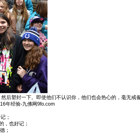
，然后塑封一下。即使他们不认识你，他们也会热心的，毫无戒
经验-九佛网9fo.com
好记；
大的，也好记；
德；