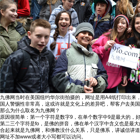
九佛网当时在美国纽约华尔街拍摄的，网址是用A4纸打印出来
国人警惕性非常高，这或许就是文化上的差异吧，帮客户去美国16年
那么为什么取名为九佛网？
原因很简单：第一个字符是数字9，在单个数字中9是最大的，
第二三个字符是fo，是佛的拼音，佛在单个汉字中含义也是最
合起来就是九佛网，和佛教没什么关系，只是佛系，讲诚信讲道
网址不加www或者大小写都可以访问。