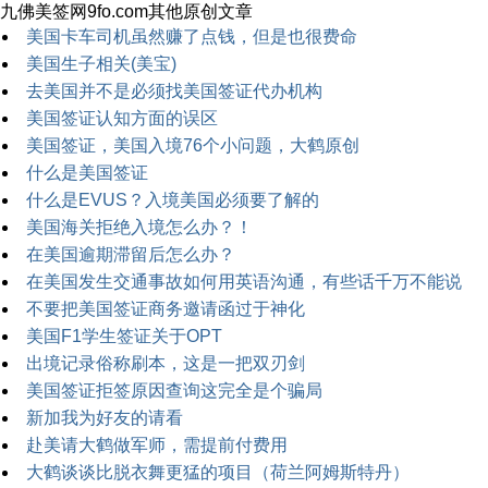
九佛美签网9fo.com其他原创文章
美国卡车司机虽然赚了点钱，但是也很费命
美国生子相关(美宝)
去美国并不是必须找美国签证代办机构
美国签证认知方面的误区
美国签证，美国入境76个小问题，大鹤原创
什么是美国签证
什么是EVUS？入境美国必须要了解的
美国海关拒绝入境怎么办？！
在美国逾期滞留后怎么办？
在美国发生交通事故如何用英语沟通，有些话千万不能说
不要把美国签证商务邀请函过于神化
美国F1学生签证关于OPT
出境记录俗称刷本，这是一把双刃剑
美国签证拒签原因查询这完全是个骗局
新加我为好友的请看
赴美请大鹤做军师，需提前付费用
大鹤谈谈比脱衣舞更猛的项目（荷兰阿姆斯特丹）