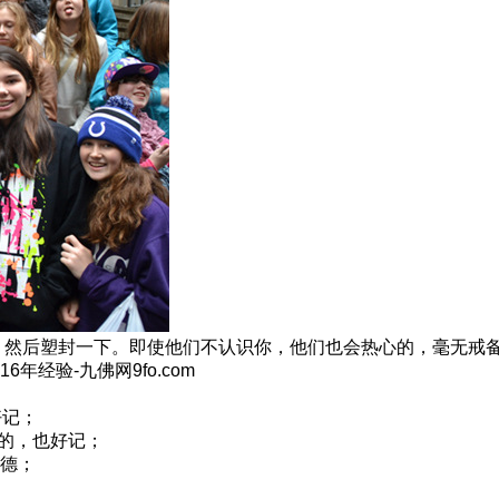
，然后塑封一下。即使他们不认识你，他们也会热心的，毫无戒
经验-九佛网9fo.com
好记；
大的，也好记；
德；