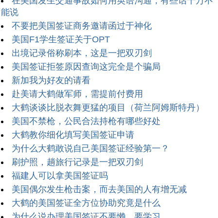
在美国发生交通事故如何用英语沟通，有些话千万不
能说
不要把美国签证商务邀请函过于神化
美国F1学生签证关于OPT
出境记录俗称刷本，这是一把双刃剑
美国签证拒签原因查询这完全是个骗局
新加我为好友的请看
赴美请大鹤做军师，需提前付费用
大鹤谈谈比脱衣舞更猛的项目（荷兰阿姆斯特丹）
美国不禁枪，公民合法持枪有哪些好处
大鹤教你细化填写美国签证申请
为什么大鹤敢说自己美国签证经验第一？
刷护照，趟旅行记录是一把双刃剑
福建人可以拿美国签证吗
美国偶尔发生枪击案，而去美国的人有增无减
大鹤的美国签证全方位协助究竟是什么
为什么说办理美国签证不要懒，要学习