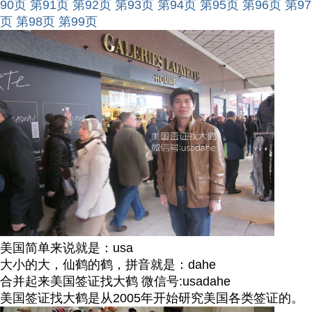
90页
第91页
第92页
第93页
第94页
第95页
第96页
第97
页
第98页
第99页
美国简单来说就是：usa
大小的大，仙鹤的鹤，拼音就是：dahe
合并起来美国签证找大鹤 微信号:usadahe
美国签证找大鹤是从2005年开始研究美国各类签证的。