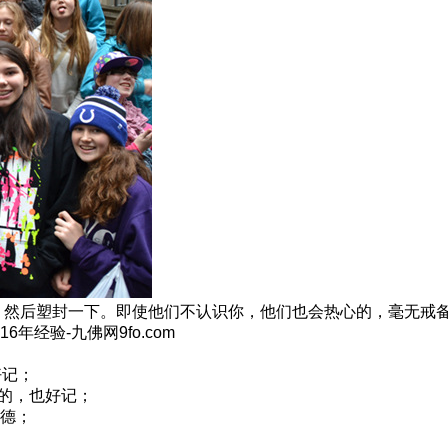
，然后塑封一下。即使他们不认识你，他们也会热心的，毫无戒
经验-九佛网9fo.com
好记；
大的，也好记；
德；