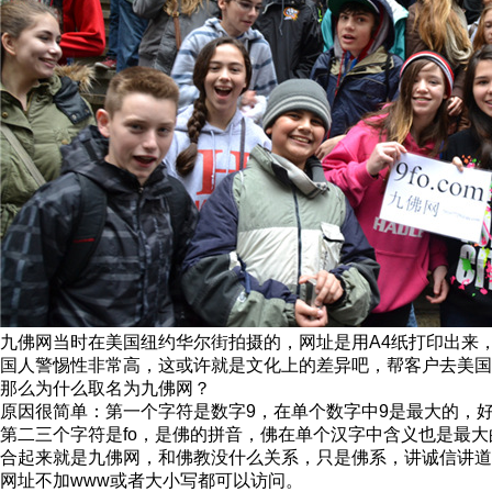
九佛网当时在美国纽约华尔街拍摄的，网址是用A4纸打印出来
国人警惕性非常高，这或许就是文化上的差异吧，帮客户去美国16年
那么为什么取名为九佛网？
原因很简单：第一个字符是数字9，在单个数字中9是最大的，
第二三个字符是fo，是佛的拼音，佛在单个汉字中含义也是最
合起来就是九佛网，和佛教没什么关系，只是佛系，讲诚信讲道
网址不加www或者大小写都可以访问。