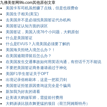
九佛美签网9fo.com其他原创文章
美国卡车司机虽然赚了点钱，但是也很费命
美国生子相关(美宝)
去美国并不是必须找美国签证代办机构
美国签证认知方面的误区
美国签证，美国入境76个小问题，大鹤原创
什么是美国签证
什么是EVUS？入境美国必须要了解的
美国海关拒绝入境怎么办？！
在美国逾期滞留后怎么办？
在美国发生交通事故如何用英语沟通，有些话千万不能说
不要把美国签证商务邀请函过于神化
美国F1学生签证关于OPT
出境记录俗称刷本，这是一把双刃剑
美国签证拒签原因查询这完全是个骗局
新加我为好友的请看
赴美请大鹤做军师，需提前付费用
大鹤谈谈比脱衣舞更猛的项目（荷兰阿姆斯特丹）