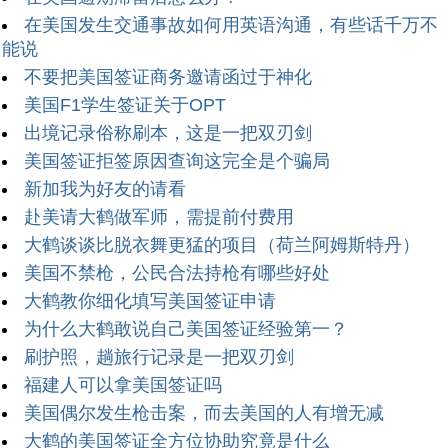
在美国发生交通事故如何用英语沟通，有些话千万不
能说
不要把美国签证商务邀请函过于神化
美国F1学生签证关于OPT
出境记录俗称刷本，这是一把双刃剑
美国签证拒签原因查询这完全是个骗局
新加我为好友的请看
赴美请大鹤做军师，需提前付费用
大鹤谈谈比脱衣舞更猛的项目（荷兰阿姆斯特丹）
美国不禁枪，公民合法持枪有哪些好处
大鹤教你细化填写美国签证申请
为什么大鹤敢说自己美国签证经验第一？
刷护照，趟旅行记录是一把双刃剑
福建人可以拿美国签证吗
美国偶尔发生枪击案，而去美国的人有增无减
大鹤的美国签证全方位协助究竟是什么