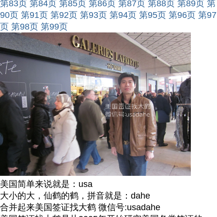
第83页
第84页
第85页
第86页
第87页
第88页
第89页
第
90页
第91页
第92页
第93页
第94页
第95页
第96页
第97
页
第98页
第99页
美国简单来说就是：usa
大小的大，仙鹤的鹤，拼音就是：dahe
合并起来美国签证找大鹤 微信号:usadahe