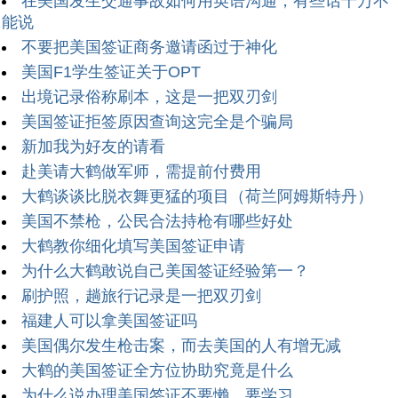
在美国发生交通事故如何用英语沟通，有些话千万不
能说
不要把美国签证商务邀请函过于神化
美国F1学生签证关于OPT
出境记录俗称刷本，这是一把双刃剑
美国签证拒签原因查询这完全是个骗局
新加我为好友的请看
赴美请大鹤做军师，需提前付费用
大鹤谈谈比脱衣舞更猛的项目（荷兰阿姆斯特丹）
美国不禁枪，公民合法持枪有哪些好处
大鹤教你细化填写美国签证申请
为什么大鹤敢说自己美国签证经验第一？
刷护照，趟旅行记录是一把双刃剑
福建人可以拿美国签证吗
美国偶尔发生枪击案，而去美国的人有增无减
大鹤的美国签证全方位协助究竟是什么
为什么说办理美国签证不要懒，要学习