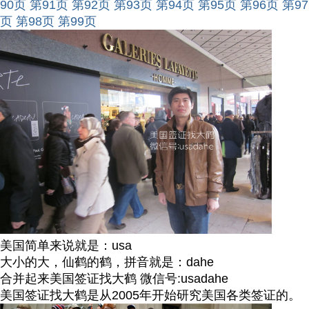
90页
第91页
第92页
第93页
第94页
第95页
第96页
第97
页
第98页
第99页
美国简单来说就是：usa
大小的大，仙鹤的鹤，拼音就是：dahe
合并起来美国签证找大鹤 微信号:usadahe
美国签证找大鹤是从2005年开始研究美国各类签证的。