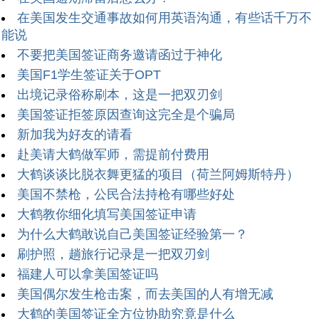
在美国发生交通事故如何用英语沟通，有些话千万不
能说
不要把美国签证商务邀请函过于神化
美国F1学生签证关于OPT
出境记录俗称刷本，这是一把双刃剑
美国签证拒签原因查询这完全是个骗局
新加我为好友的请看
赴美请大鹤做军师，需提前付费用
大鹤谈谈比脱衣舞更猛的项目（荷兰阿姆斯特丹）
美国不禁枪，公民合法持枪有哪些好处
大鹤教你细化填写美国签证申请
为什么大鹤敢说自己美国签证经验第一？
刷护照，趟旅行记录是一把双刃剑
福建人可以拿美国签证吗
美国偶尔发生枪击案，而去美国的人有增无减
大鹤的美国签证全方位协助究竟是什么