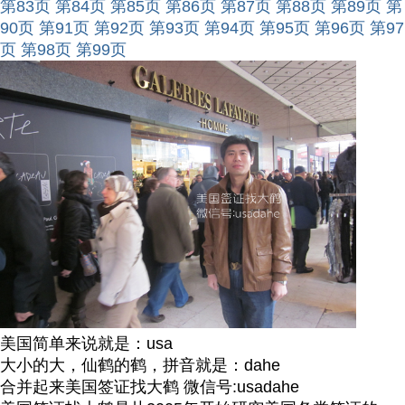
第83页
第84页
第85页
第86页
第87页
第88页
第89页
第
90页
第91页
第92页
第93页
第94页
第95页
第96页
第97
页
第98页
第99页
美国简单来说就是：usa
大小的大，仙鹤的鹤，拼音就是：dahe
合并起来美国签证找大鹤 微信号:usadahe