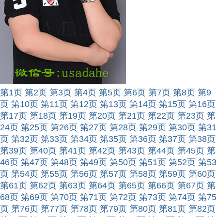
第1页
第2页
第3页
第4页
第5页
第6页
第7页
第8页
第9
页
第10页
第11页
第12页
第13页
第14页
第15页
第16页
第17页
第18页
第19页
第20页
第21页
第22页
第23页
第
24页
第25页
第26页
第27页
第28页
第29页
第30页
第31
页
第32页
第33页
第34页
第35页
第36页
第37页
第38页
第39页
第40页
第41页
第42页
第43页
第44页
第45页
第
46页
第47页
第48页
第49页
第50页
第51页
第52页
第53
页
第54页
第55页
第56页
第57页
第58页
第59页
第60页
第61页
第62页
第63页
第64页
第65页
第66页
第67页
第
68页
第69页
第70页
第71页
第72页
第73页
第74页
第75
页
第76页
第77页
第78页
第79页
第80页
第81页
第82页