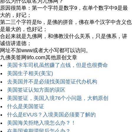
那么为什么取名为九佛网？
原因很简单：第一个字符是数字9，在单个数字中9是最
大的，好记；
第二三个字符是fo，是佛的拼音，佛在单个汉字中含义也
是最大的，也好记；
合起来就是九佛网，和佛教没什么关系，只是佛系，讲
诚信讲道德；
网址不加www或者大小写都可以访问。
九佛美签网9fo.com其他原创文章
美国卡车司机虽然赚了点钱，但是也很费命
美国生子相关(美宝)
去美国并不是必须找美国签证代办机构
美国签证认知方面的误区
美国签证，美国入境76个小问题，大鹤原创
什么是美国签证
什么是EVUS？入境美国必须要了解的
美国海关拒绝入境怎么办？！
在美国逾期滞留后怎么办？